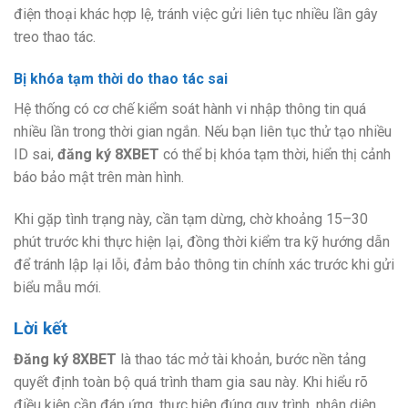
điện thoại khác hợp lệ, tránh việc gửi liên tục nhiều lần gây
treo thao tác.
Bị khóa tạm thời do thao tác sai
Hệ thống có cơ chế kiểm soát hành vi nhập thông tin quá
nhiều lần trong thời gian ngắn. Nếu bạn liên tục thử tạo nhiều
ID sai,
đăng ký 8XBET
có thể bị khóa tạm thời, hiển thị cảnh
báo bảo mật trên màn hình.
Khi gặp tình trạng này, cần tạm dừng, chờ khoảng 15–30
phút trước khi thực hiện lại, đồng thời kiểm tra kỹ hướng dẫn
để tránh lập lại lỗi, đảm bảo thông tin chính xác trước khi gửi
biểu mẫu mới.
Lời kết
Đăng ký 8XBET
là thao tác mở tài khoản, bước nền tảng
quyết định toàn bộ quá trình tham gia sau này. Khi hiểu rõ
điều kiện cần đáp ứng, thực hiện đúng quy trình, nhận diện