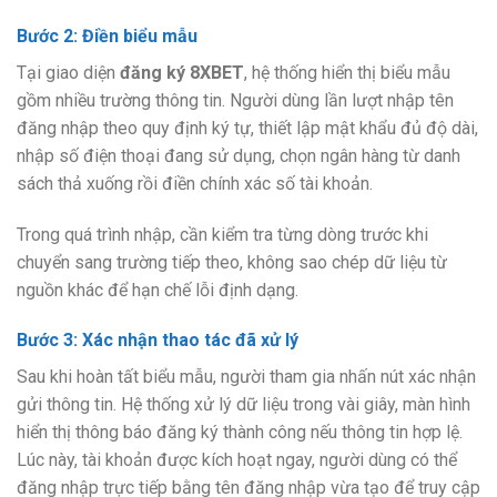
Bước 2: Điền biểu mẫu
Tại giao diện
đăng ký 8XBET
, hệ thống hiển thị biểu mẫu
gồm nhiều trường thông tin. Người dùng lần lượt nhập tên
đăng nhập theo quy định ký tự, thiết lập mật khẩu đủ độ dài,
nhập số điện thoại đang sử dụng, chọn ngân hàng từ danh
sách thả xuống rồi điền chính xác số tài khoản.
Trong quá trình nhập, cần kiểm tra từng dòng trước khi
chuyển sang trường tiếp theo, không sao chép dữ liệu từ
nguồn khác để hạn chế lỗi định dạng.
Bước 3: Xác nhận thao tác đã xử lý
Sau khi hoàn tất biểu mẫu, người tham gia nhấn nút xác nhận
gửi thông tin. Hệ thống xử lý dữ liệu trong vài giây, màn hình
hiển thị thông báo đăng ký thành công nếu thông tin hợp lệ.
Lúc này, tài khoản được kích hoạt ngay, người dùng có thể
đăng nhập trực tiếp bằng tên đăng nhập vừa tạo để truy cập