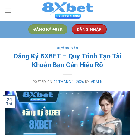
Skip
to
content
ĐĂNG KÝ +88K
ĐĂNG NHẬP
HƯỚNG DẪN
Đăng Ký 8XBET – Quy Trình Tạo Tài
Khoản Bạn Cần Hiểu Rõ
POSTED ON
24 THÁNG 1, 2026
BY
ADMIN
24
Th1