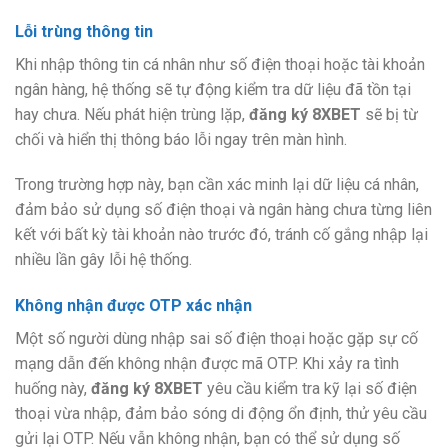
Lỗi trùng thông tin
Khi nhập thông tin cá nhân như số điện thoại hoặc tài khoản
ngân hàng, hệ thống sẽ tự động kiểm tra dữ liệu đã tồn tại
hay chưa. Nếu phát hiện trùng lặp,
đăng ký 8XBET
sẽ bị từ
chối và hiển thị thông báo lỗi ngay trên màn hình.
Trong trường hợp này, bạn cần xác minh lại dữ liệu cá nhân,
đảm bảo sử dụng số điện thoại và ngân hàng chưa từng liên
kết với bất kỳ tài khoản nào trước đó, tránh cố gắng nhập lại
nhiều lần gây lỗi hệ thống.
Không nhận được OTP xác nhận
Một số người dùng nhập sai số điện thoại hoặc gặp sự cố
mạng dẫn đến không nhận được mã OTP. Khi xảy ra tình
huống này,
đăng ký 8XBET
yêu cầu kiểm tra kỹ lại số điện
thoại vừa nhập, đảm bảo sóng di động ổn định, thử yêu cầu
gửi lại OTP. Nếu vẫn không nhận, bạn có thể sử dụng số