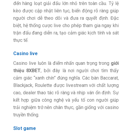
đến hàng loạt giải đấu lớn nhỏ trên toàn cầu. Tỷ lệ
kèo được cập nhật liên tục, biến động rõ ràng giúp
người chơi dễ theo dõi và đưa ra quyết định. Đặc
biệt, hệ thống cược live cho phép tham gia ngay khi
trận đấu đang diễn ra, tạo cảm giác kịch tính và sát
thực tế.
Casino live
Casino live luôn là điểm nhấn quan trọng trong
giới
thiệu 8XBET
, bởi đây là nơi người chơi tìm thấy
cảm giác “xanh chín” đúng nghĩa. Các bàn Baccarat,
Blackjack, Roulette được livestream với chất lượng
cao, dealer thao tác rõ ràng và nhịp ván ổn định. Sự
kết hợp giữa công nghệ và yếu tố con người giúp
trải nghiệm trở nên chân thực, gần giống với casino
truyền thống.
Slot game