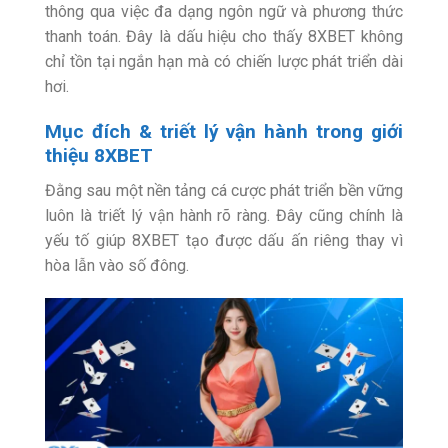
thông qua việc đa dạng ngôn ngữ và phương thức
thanh toán. Đây là dấu hiệu cho thấy 8XBET không
chỉ tồn tại ngắn hạn mà có chiến lược phát triển dài
hơi.
Mục đích & triết lý vận hành trong giới
thiệu 8XBET
Đằng sau một nền tảng cá cược phát triển bền vững
luôn là triết lý vận hành rõ ràng. Đây cũng chính là
yếu tố giúp 8XBET tạo được dấu ấn riêng thay vì
hòa lẫn vào số đông.