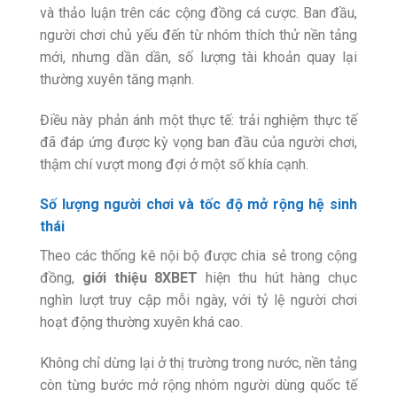
và thảo luận trên các cộng đồng cá cược. Ban đầu,
người chơi chủ yếu đến từ nhóm thích thử nền tảng
mới, nhưng dần dần, số lượng tài khoản quay lại
thường xuyên tăng mạnh.
Điều này phản ánh một thực tế: trải nghiệm thực tế
đã đáp ứng được kỳ vọng ban đầu của người chơi,
thậm chí vượt mong đợi ở một số khía cạnh.
Số lượng người chơi và tốc độ mở rộng hệ sinh
thái
Theo các thống kê nội bộ được chia sẻ trong cộng
đồng,
giới thiệu 8XBET
hiện thu hút hàng chục
nghìn lượt truy cập mỗi ngày, với tỷ lệ người chơi
hoạt động thường xuyên khá cao.
Không chỉ dừng lại ở thị trường trong nước, nền tảng
còn từng bước mở rộng nhóm người dùng quốc tế