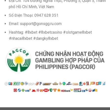
Địa Chỉ: 104 Đường Nghĩa Thục, Phường 5, Quận 5, Thành
phố Hồ Chí Minh, Việt Nam
Số Điện Thoại: 0947 628 351
Email:
support@gonsgg.ru.com
Hashtag: #8xbet #8xbetcasino #slotgame8xbet
#nhacai8xbet #dangky8xbet