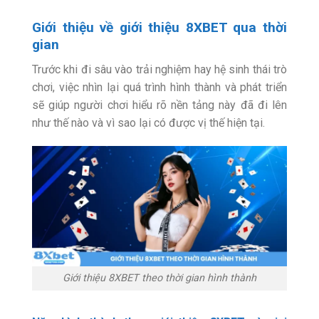
Giới thiệu về giới thiệu 8XBET qua thời
gian
Trước khi đi sâu vào trải nghiệm hay hệ sinh thái trò
chơi, việc nhìn lại quá trình hình thành và phát triển
sẽ giúp người chơi hiểu rõ nền tảng này đã đi lên
như thế nào và vì sao lại có được vị thế hiện tại.
Giới thiệu 8XBET theo thời gian hình thành