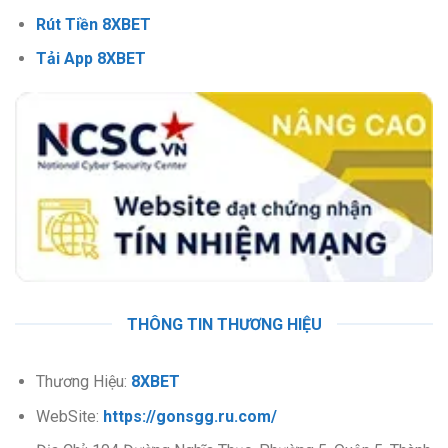
Rút Tiền 8XBET
Tải App 8XBET
THÔNG TIN THƯƠNG HIỆU
Thương Hiệu:
8XBET
WebSite:
https://gonsgg.ru.com/