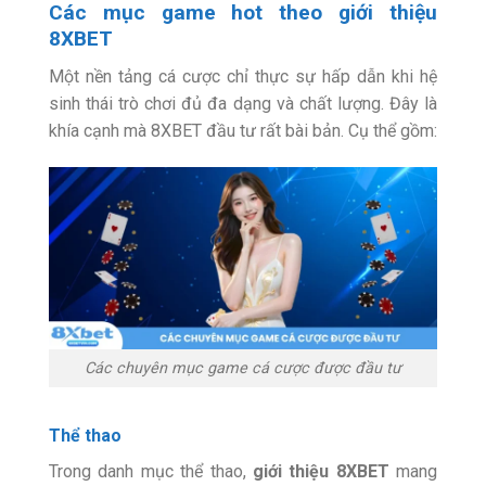
Các mục game hot theo giới thiệu
8XBET
Một nền tảng cá cược chỉ thực sự hấp dẫn khi hệ
sinh thái trò chơi đủ đa dạng và chất lượng. Đây là
khía cạnh mà 8XBET đầu tư rất bài bản. Cụ thể gồm:
Các chuyên mục game cá cược được đầu tư
Thể thao
Trong danh mục thể thao,
giới thiệu 8XBET
mang