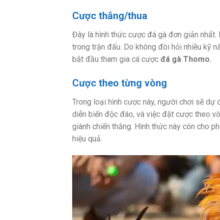
Cược thắng/thua
Đây là hình thức cược đá gà đơn giản nhất.
trong trận đấu. Do không đòi hỏi nhiều kỹ 
bắt đầu tham gia cá cược
đá gà Thomo.
Cược theo từng vòng
Trong loại hình cược này, người chơi sẽ dự
diễn biến độc đáo, và việc đặt cược theo vò
giành chiến thắng. Hình thức này còn cho p
hiệu quả.