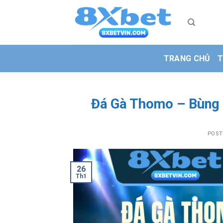
Skip
to
content
TRANG CHỦ
T
Đá Gà Thomo – Bùng 
POST
26
Th1