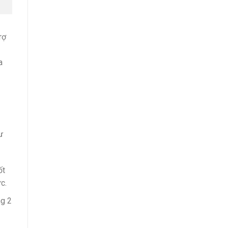
rợ
a
ư
ốt
c.
ng 2