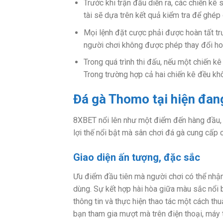
Trước khi trận đấu diễn ra, các chiến kê
tài sẽ dựa trên kết quả kiểm tra để ghé
Mọi lệnh đặt cược phải được hoàn tất trư
người chơi không được phép thay đổi h
Trong quá trình thi đấu, nếu một chiến k
Trong trường hợp cả hai chiến kê đều khôn
Đá gà Thomo tại hiện đan
8XBET nổi lên như một điểm đến hàng đầu, m
lợi thế nổi bật mà sân chơi đá gà cung cấp 
Giao diện ấn tượng, đặc sắc
Ưu điểm đầu tiên mà người chơi có thể nhận 
dùng. Sự kết hợp hài hòa giữa màu sắc nổi 
thông tin và thực hiện thao tác một cách thuậ
bạn tham gia mượt mà trên điện thoại, máy 