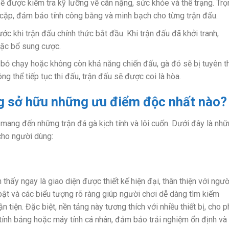
 sẽ được kiểm tra kỹ lưỡng về cân nặng, sức khỏe và thể trạng. Tr
p cặp, đảm bảo tính công bằng và minh bạch cho từng trận đấu.
ớc khi trận đấu chính thức bắt đầu. Khi trận đấu đã khởi tranh,
oặc bổ sung cược.
ê bỏ chạy hoặc không còn khả năng chiến đấu, gà đó sẽ bị tuyên t
g thể tiếp tục thi đấu, trận đấu sẽ được coi là hòa.
g sở hữu những ưu điểm độc nhất nào?
ang đến những trận đá gà kịch tính và lôi cuốn. Dưới đây là nh
cho người dùng:
thấy ngay là giao diện được thiết kế hiện đại, thân thiện với ngườ
bật và các biểu tượng rõ ràng giúp người chơi dễ dàng tìm kiếm
n tiện. Đặc biệt, nền tảng này tương thích với nhiều thiết bị, cho 
tính bảng hoặc máy tính cá nhân, đảm bảo trải nghiệm ổn định và