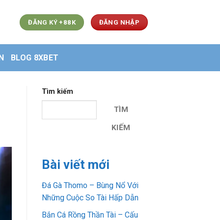
ĐĂNG KÝ +88K
ĐĂNG NHẬP
N
BLOG 8XBET
Tìm kiếm
TÌM
KIẾM
Bài viết mới
Đá Gà Thomo – Bùng Nổ Với
Những Cuộc So Tài Hấp Dẫn
Bắn Cá Rồng Thần Tài – Cấu